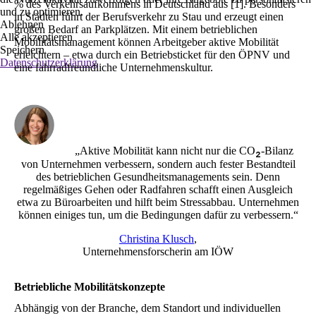
% des Verkehrsaufkommens in Deutschland aus [1]. Besonders
und zu optimieren.
in Städten führt der Berufsverkehr zu Stau und erzeugt einen
Ablehnen
großen Bedarf an Parkplätzen. Mit einem betrieblichen
Alle akzeptieren
Mobilitätsmanagement können Arbeitgeber aktive Mobilität
Speichern
erleichtern – etwa durch ein Betriebsticket für den ÖPNV und
Datenschutzerklärung
eine fahrradfreundliche Unternehmenskultur.
₂
„Aktive Mobilität kann nicht nur die CO
-Bilanz
von Unternehmen verbessern, sondern auch fester Bestandteil
des betrieblichen Gesundheitsmanagements sein. Denn
regelmäßiges Gehen oder Radfahren schafft einen Ausgleich
etwa zu Büroarbeiten und hilft beim Stressabbau. Unternehmen
können einiges tun, um die Bedingungen dafür zu verbessern.“
Christina Klusch
,
Unternehmensforscherin am IÖW
Betriebliche Mobilitätskonzepte
Abhängig von der Branche, dem Standort und individuellen