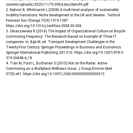
content/uploads/2020/11/70.0904_Kurzbericht.pdf
2. Nykvist B, Whitmarsh L (2008) A multi-level analysis of sustainable
mobility transitions: Niche development in the UK and Sweden. Technol
Forecast Soc Change 75(9):1373-1387.
https://doi.org/10.1016/j.techfore.2008.05.006
3. Okraszewska R (2016) The Impact of Organizational Culture on Bicycle
Commuting Frequency: The Research Based on Example of Three IT
companies. In: Bąk M, ed. Transport Development Challenges in the
Twenty-First Century. Springer Proceedings in Business and Economics.
Springer International Publishing 201-210. https://doi.org/10.1007/978-3-
319-26848-4_18
4. Tran M, Forst L, Buchanan S (2015) Not on the Radar: Active
Commuting as a Workplace Wellness Issue. J Occup Environ Med
57(9):e91. https://doi.org/10.1097/JOM.0000000000000515