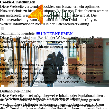
Cookie-Einstellungen
Diese Webseite verwendet Cookies, um Besuchern ein optimales
Nutzererlebnis zu bieten. Bestimmte Inhalte von Drittanbietern werden
nur angezeigt, wenn die entsprechende Option aktiviert ist. Die
Datenverarbeitung kann dann auch in einem Drittland erfolgen.
Weitere Informationen hierzu in der Datenschutzerklärung.
Technisch notwendige
UNTERNEHMEN
Diese Cookies sind zum Betrieb der Webseite notwendig, z.B. zum
Schutz vor Hackerangriffen und zur Gewährleistung eines
konsistenten und der Nachfrage angepassten Erscheinungsbilds der
Seite.
Analytische
Diese Cookies werden verwendet, um das Nutzererlebnis weiter zu
optimieren. Hierunter fallen auch Statistiken, die dem
Webseitenbetreiber von Drittanbietern zur Verfügung gestellt werden,
sowie die Ausspielung von personalisierter Werbung durch die
Nachverfolgung der Nutzeraktivität über verschiedene Webseiten.
Drittanbieter-Inhalte
Diese Webseite bietet möglicherweise Inhalte oder Funktionalitäten an,
Welchen Beitrag können Unternehmen leisten?
die von Drittanbietern eigenverantwortlich zur Verfügung gestellt
werden. Diese Drittanbieter können eigene Cookies setzen, z.B. um
Wege zur Arbeit oder innerhalb des Dienstes machen knapp 40
die Nutzeraktivität zu verfolgen oder ihre Angebote zu personalisieren